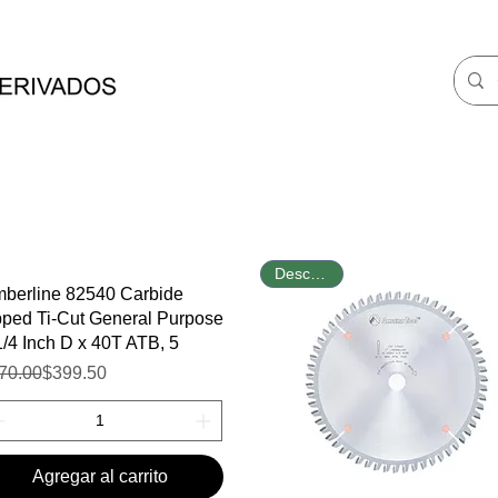
Tienda
Inspiración
Descuento
mberline 82540 Carbide
pped Ti-Cut General Purpose
1/4 Inch D x 40T ATB, 5
ecio
cio de oferta
70.00
$399.50
Agregar al carrito