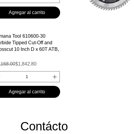
Agregar al carrito
Vista rápida
mana Tool 610600-30
rbide Tipped Cut-Off and
osscut 10 Inch D x 60T ATB,
ecio
cio de oferta
,168.00
$1,842.80
Agregar al carrito
Contácto