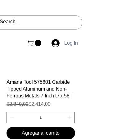
Log In
Amana Tool 575601 Carbide
Tipped Aluminum and Non-
Ferrous Metals 7 Inch D x 58T
Precio
Precio de oferta
$2,840.00
$2,414.00
Agregar al carrito