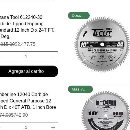
Vista rápida
Descuento
ana Tool 612240-30
rbide Tipped Ripping
andard 12 Inch D x 24T FT,
 Deg,
ecio
cio de oferta
,915.00
$2,477.75
Agregar al carrito
Vista rápida
Más vendido
mberline 12040 Carbide
pped General Purpose 12
ch D x 40T ATB, 1 Inch Bore
ecio
cio de oferta
74.00
$742.90