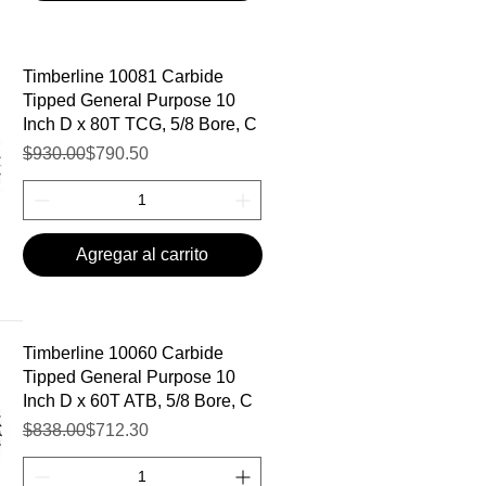
Timberline 10081 Carbide
Tipped General Purpose 10
Inch D x 80T TCG, 5/8 Bore, C
Precio
Precio de oferta
$930.00
$790.50
Agregar al carrito
Timberline 10060 Carbide
Tipped General Purpose 10
Inch D x 60T ATB, 5/8 Bore, C
Precio
Precio de oferta
$838.00
$712.30