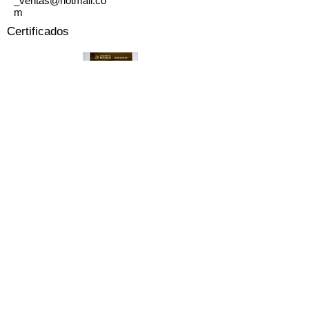
_ventas@hotmail.co
m
Certificados
Certificado de Industria Limpia
Zitacuaro
Cotiza
Nombre
Empresa