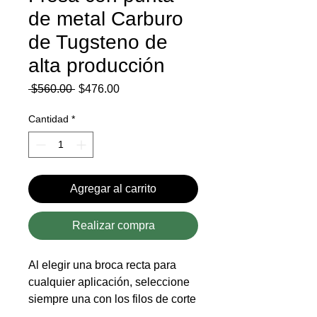
de metal Carburo
de Tugsteno de
alta producción
Precio
Precio
 $560.00 
$476.00
de
oferta
Cantidad
*
Agregar al carrito
Realizar compra
Al elegir una broca recta para
cualquier aplicación, seleccione
siempre una con los filos de corte
más cortos y la menor longitud